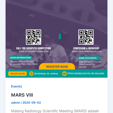
Events
MARS VIII
admin
/
2024-09-02
Malang Radiology Scientific Meeting (MARS) adalah